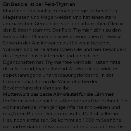
Ein Besipiel ist der Feld-Thymian
Man findet ihn häufig im Hochgebirge. Er bevorzug
Magerrasen und Magerweiden und hat einen stark
aromatischen Geruch der von den ätherischen Ölen in
den Blättern stammt. Der Feld-Thymian zählt zu den
wertvollsten Pflanzen in einer artenreichen Almwiese.
Schon in der Antike war er als Heilkraut bekannt.
Wirksam sind seine ätherischen Öle und hier besonders
das Thymol, das bakterizide und fungidzide
Eigenschaften hat. Thymiantee wirkt als Hustenmittel,
desinfizierend, krampflösend. Als Würzkraut wirkt es
appetitanregend und verdauungsfördernd. In der
Imkerei schätzt man die Wirkstoffe bei der
Bekämpfung der Varroamilbe.
Mutterwurz das beste Almkräutel für die Lämmer
Im Osten wird sie auch als Alpenpetersil bezeichnet. Ein
wohlriechende, mehrjährige Pflanze mit weißen und
rosa/roten Blüten. Der aromatische Duft ist selbst im
Heu noch enthalten. Sie kommt ab 1.000 m Seehöhe
vor und es dauert etwa sieben Jahre bis sie erntereif ist.