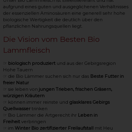
Unser Bio Lammfleisch ist Eiweißlieferant und hat
aufgrund eines guten und ausgeglichenen Verhältnisses
der essenziellen Aminosäuren eine generell sehr hohe
biologische Wertigkeit die deutlich über den
pflanzlichen Nahrungsquellen liegt.
Die Vision vom Besten Bio
Lammfleisch
☞
biologisch produziert
und aus der Gebirgsregion
Hohe Tauern
☞ die Bio Lämmer suchen sich nur das
Beste Futter in
freier Natur
☞ sie leben von
jungen Trieben, frischen Gräsern,
würzigen Kräutern
☞ können immer reinste und
glasklares Gebirgs
Quellwasser
trinken
☞ Bio Lämmer die Artgerecht ihr
Leben in
Freiheit
verbringen
☞ im
Winter Bio zertifizierter Freilaufstall
mit Heu