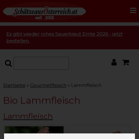
Es gibt wieder rohes Sauerkraut Ernte 2026 - jetzt
bestellen.
Startseite
Gourmetfleisch
Lammfleisch
Bio Lammfleisch
Lammfleisch