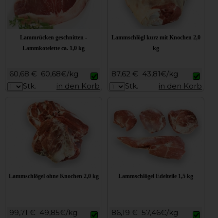
Lammrücken geschnitten -
Lammschlögl kurz mit Knochen 2,0
Lammkotelette ca. 1,0 kg
kg
60,68 €
60,68€/kg
87,62 €
43,81€/kg
Stk.
in den Korb
Stk.
in den Korb
Lammschlögel ohne Knochen 2,0 kg
Lammschlögel Edelteile 1,5 kg
99,71 €
49,85€/kg
86,19 €
57,46€/kg