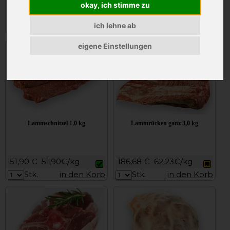
okay, ich stimme zu
101,52 €
101,52€/kg
61,14 €
61,14€/kg
ich lehne ab
Stk.
in den Korb
Stk.
in den Korb
eigene Einstellungen
Lammschnitzel 1,0 kg
Lammrücken ganz 3,0 kg
51,90 €
51,90€/kg
186,68 €
62,23€/kg
Stk.
in den Korb
Stk.
in den Korb