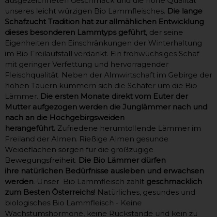
ausgezeichneten Geschmack und die hohe Qualität
unseres leicht würzigen Bio Lammfleisches.
Die lange
Schafzucht Tradition hat zur allmählichen Entwicklung
dieses besonderen Lammtyps geführt
, der seine
Eigenheiten den Einschränkungen der Winterhaltung
im Bio Freilaufstall verdankt. Ein frohwüchsiges Schaf
mit geringer Verfettung und hervorragender
Fleischqualität. Neben der Almwirtschaft im Gebirge der
hohen Tauern kümmern sich die Schäfer um die Bio
Lämmer.
Die ersten Monate direkt vom Euter der
Mutter aufgezogen werden die Junglämmer nach und
nach an die Hochgebirgsweiden
herangeführt.
Zufriedene herumtollende Lämmer im
Freiland der Almen. Rießige Almen gesunde
Weideflächen sorgen für die großzügige
Bewegungsfreiheit.
Die Bio Lämmer dürfen
ihre natürlichen Bedürfnisse ausleben und erwachsen
werden
. Unser Bio Lammfleisch zählt
geschmacklich
zum Besten Österreichs
! Natürliches, gesundes und
biologisches Bio Lammfleisch - Keine
Wachstumshormone, keine Rückstände und kein zu