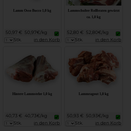
Lamm Osso Bucco 1,0 kg
Lammschulter Rollbraten gewürzt
ca. 1,0 kg
50,97 €
50,97€/kg
52,80 €
52,80€/kg
Stk.
in den Korb
Stk.
in den Korb
Hintere Lammstelze 1,0 kg
Lammragout 1,0 kg
40,73 €
40,73€/kg
50,93 €
50,93€/kg
Stk.
in den Korb
Stk.
in den Korb