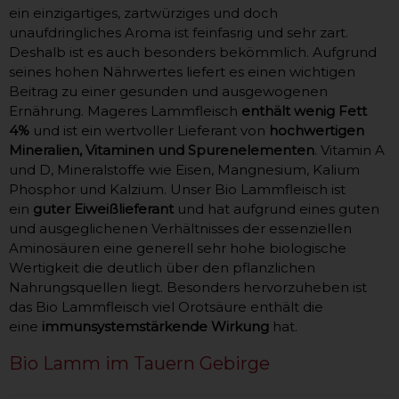
ein einzigartiges, zartwürziges und doch
unaufdringliches Aroma ist feinfasrig und sehr zart.
Deshalb ist es auch besonders bekömmlich. Aufgrund
seines hohen Nährwertes liefert es einen wichtigen
Beitrag zu einer gesunden und ausgewogenen
Ernährung. Mageres Lammfleisch
enthält wenig Fett
4%
und ist ein wertvoller Lieferant von
hochwertigen
Mineralien, Vitaminen und Spurenelementen
. Vitamin A
und D, Mineralstoffe wie Eisen, Mangnesium, Kalium
Phosphor und Kalzium. Unser Bio Lammfleisch ist
ein
guter Eiweißlieferant
und hat aufgrund eines guten
und ausgeglichenen Verhältnisses der essenziellen
Aminosäuren eine generell sehr hohe biologische
Wertigkeit die deutlich über den pflanzlichen
Nahrungsquellen liegt. Besonders hervorzuheben ist
das Bio Lammfleisch viel Orotsäure enthält die
eine
immunsystemstärkende Wirkung
hat.
Bio Lamm im Tauern Gebirge