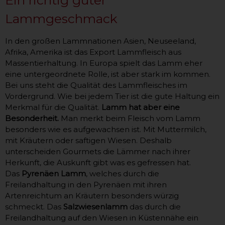
Ein richtig guter
Lammgeschmack
In den großen Lammnationen Asien, Neuseeland,
Afrika, Amerika ist das Export Lammfleisch aus
Massentierhaltung. In Europa spielt das Lamm eher
eine untergeordnete Rolle, ist aber stark im kommen.
Bei uns steht die Qualität des Lammfleisches im
Vordergrund. Wie bei jedem Tier ist die gute Haltung ein
Merkmal für die Qualität.
Lamm hat aber eine
Besonderheit.
Man merkt beim Fleisch vom Lamm
besonders wie es aufgewachsen ist. Mit Muttermilch,
mit Kräutern oder saftigen Wiesen. Deshalb
unterscheiden Gourmets die Lämmer nach ihrer
Herkunft, die Auskunft gibt was es gefressen hat.
Das
Pyrenäen Lamm
, welches durch die
Freilandhaltung in den Pyrenäen mit ihren
Artenreichtum an Kräutern besonders würzig
schmeckt. Das
Salzwiesenlamm
das durch die
Freilandhaltung auf den Wiesen in Küstennähe ein