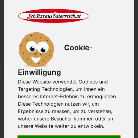
Lammkrone ca 1,0 kg
Rückenfilet vom Lamm 1,0 kg
Cookie-
93,26 €
93,26€/kg
101,52 €
101,52€/kg
Stk.
in den Korb
Stk.
in den Korb
Einwilligung
Diese Website verwendet Cookies und
Targeting Technologien, um Ihnen ein
besseres Internet-Erlebnis zu ermöglichen.
Diese Technologien nutzen wir, um
Ergebnisse zu messen, um zu verstehen,
woher unsere Besucher kommen oder um
Lammfilet und Lammlachse 1,0 kg
Lammkotelett BIO 1,0 kg
unsere Website weiter zu entwickeln.