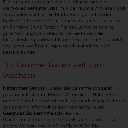
Die Mutterwurz ist eine alte Heilpflanze und ein
wertvolles Viehfutter, das im Alpenraum auf Wiesen und
Almweiden wächst. Die Mutterwurz gehört zu den
besten Futterpflanzen. In jungem Zustand ist sie reich
an Roheiweiß und Fetten. Für das Lamm ist es eine
gute Nahrungs und Heilpflanze. Sie fördert die
Fleischleistung und wirkt Darm erwärmend. Sie schützt
das Lamm vor Erkältungen durch Aufnahme von
nassem Futter.
Bio Lämmer haben Zeit zum
Wachsen
Natürlicher Genuss
- Unser Bio Lammfleisch zählt
geschmacklich zum Besten Österreichs! Natürliches
und biologisches Lammfleisch. Küchenfertig gereift und
gut gekühlt liefern wir es zu Ihnen nach Hause.
Gesundes Bio Lammfleisch
- Keine
Wachstumshormone, keine Rückstände und kein zu
junges Wachstumseiweiß im Fleisch! Die Bio