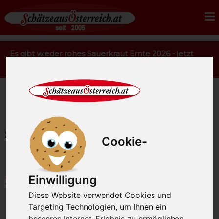
Es gibt wieder rohes Sauerkraut Ernte 2026 - jetzt
bestellen.
Startseite
Gourmetfleisch
Iberico Schwein
Cookie-
Iberico Schwein - Gourmet
Schweinefleisch vom
Einwilligung
Diese Website verwendet Cookies und
Freilaufschwein
Targeting Technologien, um Ihnen ein
besseres Internet-Erlebnis zu ermöglichen.