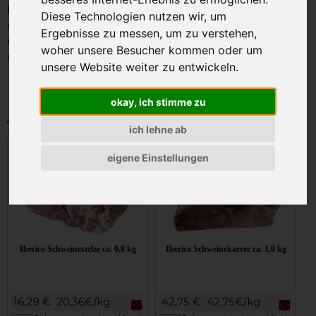
Natürlicher Genuss
- Das Fleisch der Iberico Schweine
Diese Technologien nutzen wir, um
gehört geschmacklich zum Besten Schweinefleisch das
Ergebnisse zu messen, um zu verstehen,
man bekommen kann! Küchenfertig gereift und gut
woher unsere Besucher kommen oder um
gekühlt liefern wir es zu Ihnen nach Hause.
unsere Website weiter zu entwickeln.
okay, ich stimme zu
Iberico Schwein
ich lehne ab
eigene Einstellungen
Iberico Schweinestelze ca. 0,8 kg
Iberico Schweinekarree ca. 1,0 kg
16,29 €
20,36€/kg
42,75 €
42,75€/kg