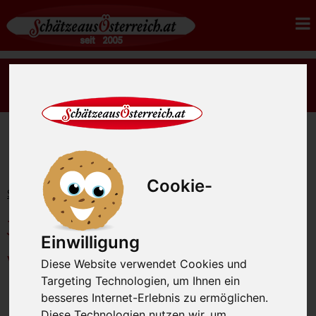
Es gibt wieder rohes Sauerkraut Ernte 2026 - jetzt
bestellen.
Cookie-
Startseite
Gourmetfleisch
Jungrind BIO
Jungrind Bio zartes,
Einwilligung
würziges und mageres
Diese Website verwendet Cookies und
Targeting Technologien, um Ihnen ein
Fleisch
besseres Internet-Erlebnis zu ermöglichen.
Diese Technologien nutzen wir, um