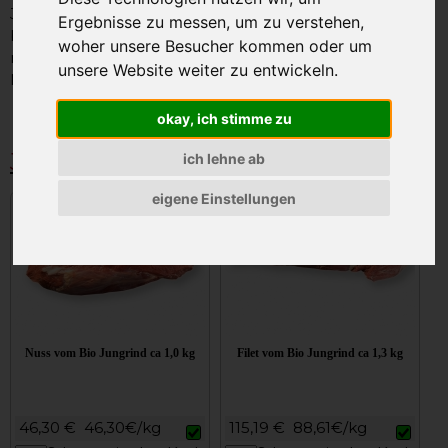
Jungrindfleisch von Rindern ca 12 Monate alt ist
Ergebnisse zu messen, um zu verstehen,
besonders zart und saftig. Das Fleisch stammt von
woher unsere Besucher kommen oder um
natürlich gehaltenen Rindern die auf dem Bauernhof in
unsere Website weiter zu entwickeln.
Mutterkuhhaltung aufwachsen.
☛
Jungrindfleisch Informationen
okay, ich stimme zu
Jungrind BIO
ich lehne ab
eigene Einstellungen
Nuss vom Bio Jungrind ca 1,0 kg
Filet vom Bio Jungrind ca 1,3 kg
46,30 €
46,30€/kg
115,19 €
88,61€/kg