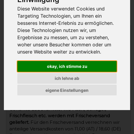
Deutschland
Diese Website verwendet Cookies und
Standard Versand
Targeting Technologien, um Ihnen ein
besseres Internet-Erlebnis zu ermöglichen.
Diese Technologien nutzen wir, um
Österreich
Deutschland
Ergebnisse zu messen, um zu verstehen,
bis 2kg:
4,90 €
4,90 €
woher unsere Besucher kommen oder um
bis 5kg:
6,80 €
6,80 €
unsere Website weiter zu entwickeln.
bis 10kg:
11,00 €
11,50 €
bis 20kg:
11,00 €
14,50 €
okay, ich stimme zu
über 20kg:
auf Anfrage
auf Anfrage
ich lehne ab
Versand von gekühlten
eigene Einstellungen
Lebensmitteln
Gekühlte Lebensmittel wie Fisch, Geflügel,
Frischfleisch etc. werden mit Frischeversand
geliefert.
Für den Frischeversand verrechnen wir
anteilige Versandkosten von 11,00 (AT) / 18,60 (DE)