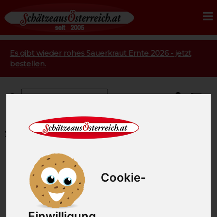
Es gibt wieder rohes Sauerkraut Ernte 2026 - jetzt
bestellen.
Startseite
Versand
Versand, Verpackung und
Lieferservice
Cookie-
Versandkosten für Österreich und
Einwilligung