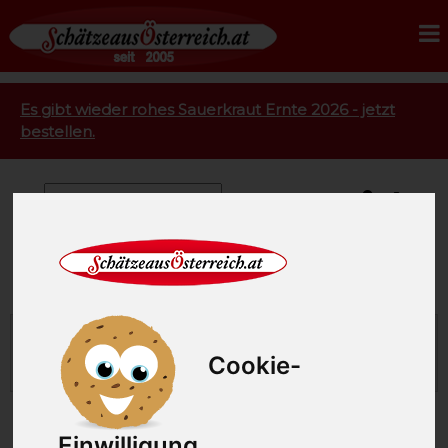
Es gibt wieder rohes Sauerkraut Ernte 2026 - jetzt
bestellen.
Lebensmittel online
Seit 2005 liefern wir Lebensmittel aus besonders
guter Tierhaltung, mit viel Weidefläche, gesundem
Cookie-
Futter, von ganz feinen handwerklichen Betrieben​.
Einwilligung