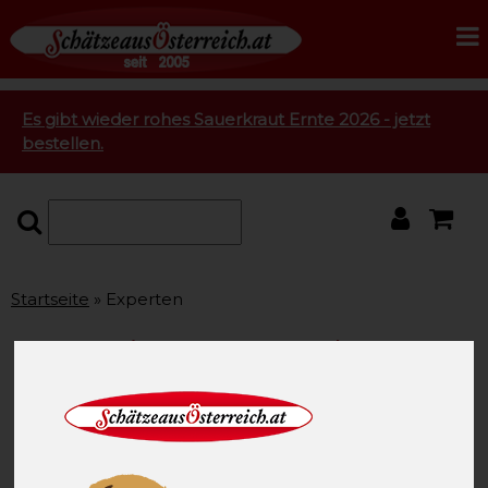
Es gibt wieder rohes Sauerkraut Ernte 2026 - jetzt
bestellen.
Startseite
Experten
Expertinnen zum Thema
Ernährung Gesundheit
Gesunde Lebensmittel
- Experten und
Wissenschaft, Autoren und interessante Berichte.