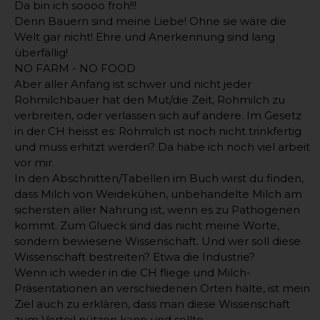
Da bin ich soooo froh!!!
Denn Bauern sind meine Liebe! Ohne sie wäre die
Welt gar nicht! Ehre und Anerkennung sind lang
überfällig!
NO FARM - NO FOOD
Aber aller Anfang ist schwer und nicht jeder
Rohmilchbauer hat den Mut/die Zeit, Rohmilch zu
verbreiten, oder verlassen sich auf andere. Im Gesetz
in der CH heisst es: Rohmilch ist noch nicht trinkfertig
und muss erhitzt werden? Da habe ich noch viel arbeit
vor mir.
In den Abschnitten/Tabellen im Buch wirst du finden,
dass Milch von Weidekühen, unbehandelte Milch am
sichersten aller Nahrung ist, wenn es zu Pathogenen
kommt. Zum Glueck sind das nicht meine Worte,
sondern bewiesene Wissenschaft. Und wer soll diese
Wissenschaft bestreiten? Etwa die Industrie?
Wenn ich wieder in die CH fliege und Milch-
Präsentationen an verschiedenen Orten halte, ist mein
Ziel auch zu erklären, dass man diese Wissenschaft
zum Vorteil nützen kann und sollte.