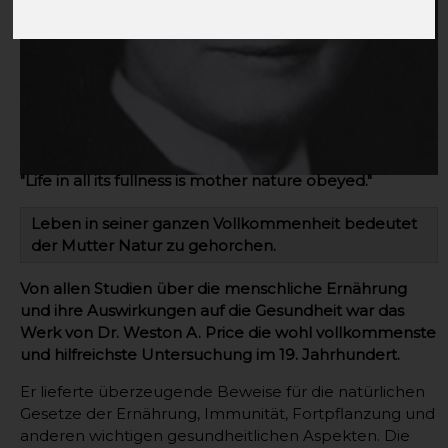
"Life in all its fullness is mother nature obeyed."
Leben in seiner ganzen Vollkommenheit bedeutet
der Mutter Natur zu gehorchen.
Von allen Studien über die menschliche Ernährung
und ihre Auswirkungen auf die Gesundheit war das
Werk von Dr. Weston A. Price die wohl vollkommenste
und hilfreichste Untersuchung im 19. Jahrhundert.
Er lieferte überzeugende Beweise für die natürlichen
Gesetze der Ernährung, Immunität, Fortpflanzung und
anderen wichtigen gesundheitlichen Aspekten. Die