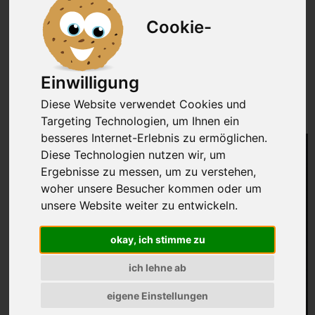
Durch mehr Informationen kann sich jeder
Cookie-
Verbraucher über die Qualität und Gesundheit unserer
Produkte informieren und seine eigene Entscheidung
treffen.
Einwilligung
Dr. Weston A. Price - einer der ersten
Diese Website verwendet Cookies und
Forscher für eine gesunde Ernährung
Targeting Technologien, um Ihnen ein
besseres Internet-Erlebnis zu ermöglichen.
Diese Technologien nutzen wir, um
Ergebnisse zu messen, um zu verstehen,
woher unsere Besucher kommen oder um
unsere Website weiter zu entwickeln.
okay, ich stimme zu
ich lehne ab
eigene Einstellungen