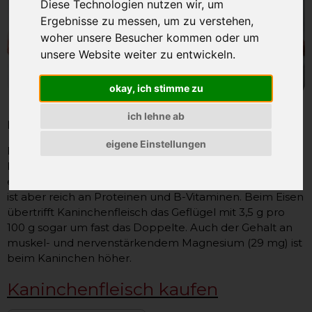
Diese Technologien nutzen wir, um
Ergebnisse zu messen, um zu verstehen,
woher unsere Besucher kommen oder um
unsere Website weiter zu entwickeln.
okay, ich stimme zu
ich lehne ab
Kaninchenfleisch- ausgezeichnete Fleischqualität
eigene Einstellungen
Für alle, die gern gut und dabei fettarm genießen, ist
Kaninchenfleisch eine willkommene Abwechslung, es
enthält weniger Kalorien als Geflügel oder Putenfleisch,
ist aber reich an Proteinen und B-Vitaminen. Beim Eisen
übertrifft Kaninchenfleisch das Geflügel mit 3,5 g pro
100 g sogar um fast das Doppelte. Auch der Gehalt an
muskel- und nervenstärkendem Magnesium (29 mg) ist
beim Kaninchen höher.
Kaninchenfleisch kaufen