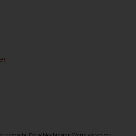
er
er gemacht. Die schlechtesten Werte waren mit