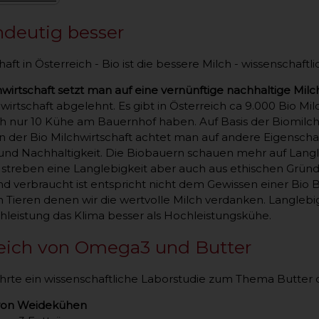
indeutig besser
haft in Österreich - Bio ist die bessere Milch - wissenschaft
hwirtschaft setzt man auf eine vernünftige nachhaltige Milc
hwirtschaft abgelehnt. Es gibt in Österreich ca 9.000 Bio Mi
ch nur 10 Kühe am Bauernhof haben. Auf Basis der Biomilch
In der Bio Milchwirtschaft achtet man auf andere Eigenscha
nd Nachhaltigkeit. Die Biobauern schauen mehr auf Langle
streben eine Langlebigkeit aber auch aus ethischen Gründ
d verbraucht ist entspricht nicht dem Gewissen einer Bio 
Tieren denen wir die wertvolle Milch verdanken. Langle
chleistung das Klima besser als Hochleistungskühe.
leich von Omega3 und Butter
rte ein wissenschaftliche Laborstudie zum Thema Butter 
 von Weidekühen