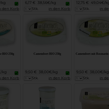
/kg
6,17 €
38,56€/kg
12,75 €
49,04€/k
n den Korb
Stk.
in den Korb
Stk.
in d
e BIO 250g
Camembert BIO 250g
Camembert mit Rosmarin
€/kg
9,50 €
38,00€/kg
9,50 €
38,00€/kg
n den Korb
Stk.
in den Korb
Stk.
in d