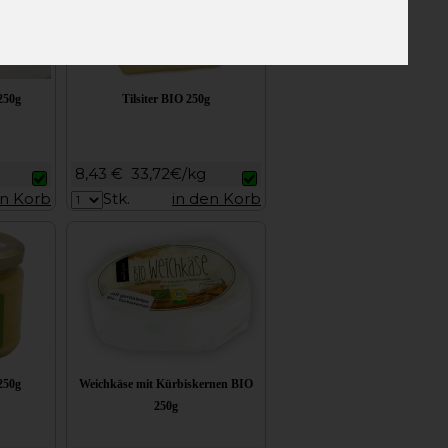
250g
Tilsiter BIO 250g
8,43 €
33,72€/kg
en Korb
Stk.
in den Korb
250g
Weichkäse mit Kürbiskernen BIO
250g