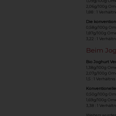
1,09g/100g Om
2,06g/100g Om
1,88 : 1 Verhä
Die konvention
0,58g/100g Om
1,87g/100g Om
3,22 : 1 Verhä
Beim Jog
Bio Joghurt Ve
1,38g/100g Om
2,07g/100g Om
1,5 : 1 Verhäl
Konventionelle
0,50g/100g Om
1,69g/100g Om
3,38 : 1 Verhä
Weiters wurden