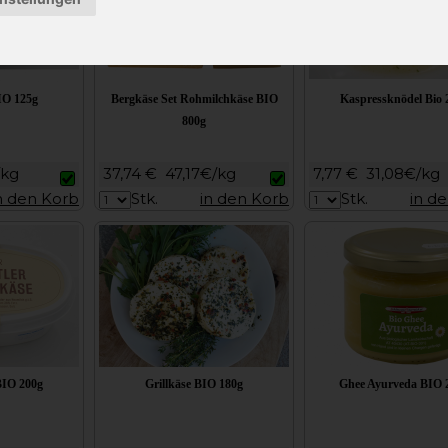
IO 125g
Bergkäse Set Rohmilchkäse BIO
Kaspressknödel Bio 
800g
/kg
37,74 €
47,17€/kg
7,77 €
31,08€/kg
n den Korb
Stk.
in den Korb
Stk.
in d
BIO 200g
Grillkäse BIO 180g
Ghee Ayurveda BIO 