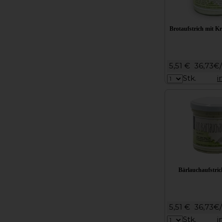
Brotaufstrich mit Kr
5,51 €
36,73€
Stk.
i
Bärlauchaufstri
5,51 €
36,73€
Stk.
i