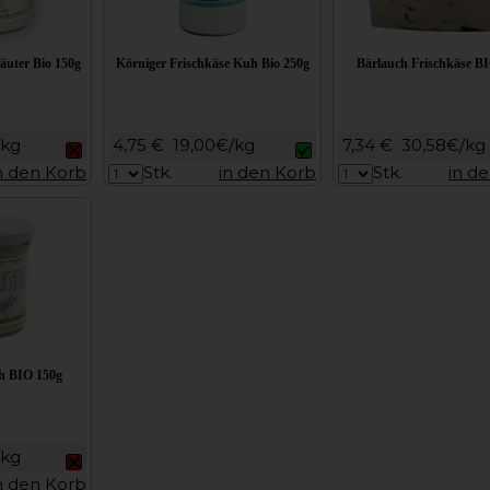
äuter Bio 150g
Körniger Frischkäse Kuh Bio 250g
Bärlauch Frischkäse B
/kg
4,75 €
19,00€/kg
7,34 €
30,58€/kg
n den Korb
Stk.
in den Korb
Stk.
in d
ch BIO 150g
/kg
n den Korb