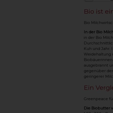
Bio ist e
Bio Milchwirtsc
In der Bio Milc
in der Bio Milc
Durchschnittli
Kuh und Jahr. 
Weidehaltung u
Biobäuerinnen 
ausgebrannt un
gegenüber den 
geringerer Mil
Ein Verg
Greenpeace füh
Die Biobutter