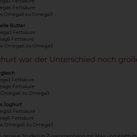
ega3 Fettsäure
ega6 Fettsäure
ltnis Omega6 zu Omega3
elle Butter
ega3 Fettsäure
eag6 Fettsäure
ltnis Omega6 zu Omega3
hurt war der Unterschied noch größ
rgleich
ega3 Fettsäure
eag6 Fettsäure
tnis Omega6 zu Omega3
s Joghurt
ega3 Fettsäure
eag6 Fettsäure
ltnis Omega6 zu Omega3
 genaue Studien in Zusammenhang mit Mais und Kraftfutt