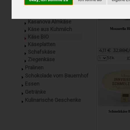
Jersey A2
Rohmilchkäse
Joghurt
Kasanova Almkäse
Käse aus Kuhmilch
Mozzarella B
Käse BIO
Käseplatten
4,11 €
32,88€
Schafskäse
Stk.
i
Ziegenkäse
Pralinen
Schokolade vom Bauernhof
Essen
Getränke
Kulinarische Geschenke
Schmelzkäse 