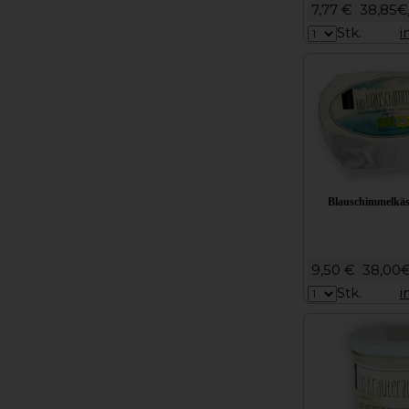
7,77 €
38,85€
Stk.
i
Blauschimmelkäs
9,50 €
38,00
Stk.
i