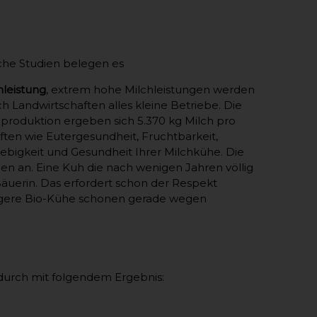
liche Studien belegen es
hleistung
, extrem hohe Milchleistungen werden
lch Landwirtschaften alles kleine Betriebe. Die
produktion ergeben sich 5.370 kg Milch pro
ften wie Eutergesundheit, Fruchtbarkeit,
bigkeit und Gesundheit Ihrer Milchkühe. Die
en an. Eine Kuh die nach wenigen Jahren völlig
Bäuerin. Das erfordert schon der Respekt
bigere Bio-Kühe schonen gerade wegen
durch mit folgendem Ergebnis: