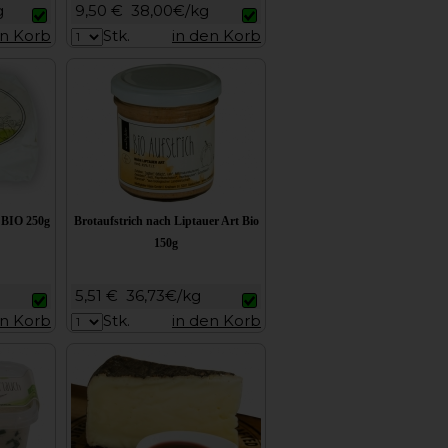
g
9,50 €
38,00€/kg
en Korb
Stk.
in den Korb
 BIO 250g
Brotaufstrich nach Liptauer Art Bio
150g
5,51 €
36,73€/kg
en Korb
Stk.
in den Korb