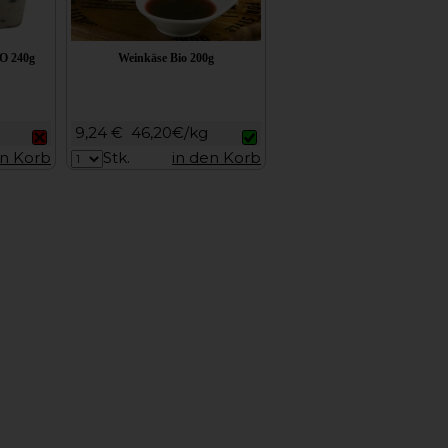
IO 240g
Weinkäse Bio 200g
9,24 €
46,20€/kg
en Korb
Stk.
in den Korb