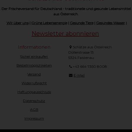
Der Frischeversand für Deutschland - traditionelle und gesunde Lebensmittel
aus Österreich.
Wir über uns
|
Grüne Lebensenergie
|
Gesunde Tiere
|
Gesundes Wasser
|
Newsletter abonnieren
Informationen
Schätze aus Österreich
Döllerstrasse 13
Sicher einkaufen
5324 Faistenau
Bestellmöglichkeiten
+43 664 7350 8008
Versand
E-Mail
Widerrufsrecht
Haftungsausschluss
Datenschutz
AGB
Impressum