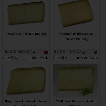
Rässkäse aus Rohmilch BIO 200g
Bregenzerwald Bergkäse aus
Rohmilch BIO 200g
8,43 €
42,15€/kg
8,28 €
41,40€/kg
Stk.
in den Korb
Stk.
in den Korb
Bregenzerwald Kanisfluh Käse aus
Wildkräuter Käse aus Rohmilch