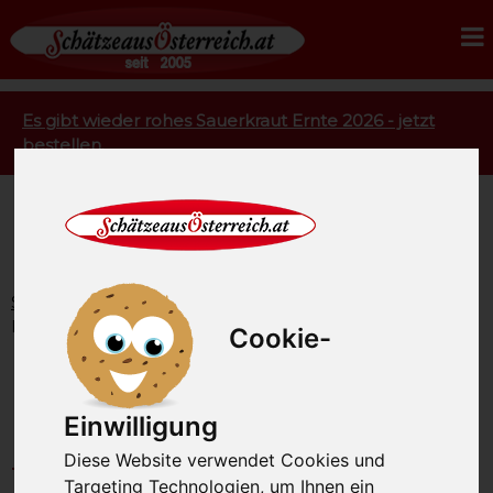
Es gibt wieder rohes Sauerkraut Ernte 2026 - jetzt
bestellen.
Startseite
Rohmilchkäse
Käse aus Kuhmilch
Käseplatte Probierpaket Rohmilchkäse Muh BIO 1000g
Cookie-
Käseplatte Probierpaket
Rohmilchkäse Muh BIO
Einwilligung
Diese Website verwendet Cookies und
1000g
Targeting Technologien, um Ihnen ein