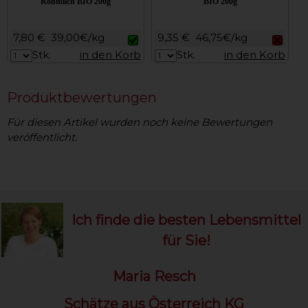
Rohmilch BIO 200g
BIO 200g
7,80 €
39,00€/kg
9,35 €
46,75€/kg
Stk.
in den Korb
Stk.
in den Korb
Produktbewertungen
Für diesen Artikel wurden noch keine Bewertungen
veröffentlicht.
Ich finde die besten Lebensmittel
für Sie!
Maria Resch
Schätze aus Österreich KG