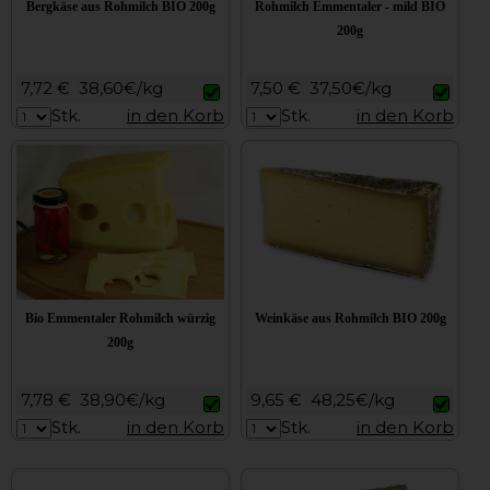
Bergkäse aus Rohmilch BIO 200g
Rohmilch Emmentaler - mild BIO
200g
7,72 €
38,60€/kg
7,50 €
37,50€/kg
Stk.
in den Korb
Stk.
in den Korb
Bio Emmentaler Rohmilch würzig
Weinkäse aus Rohmilch BIO 200g
200g
7,78 €
38,90€/kg
9,65 €
48,25€/kg
Stk.
in den Korb
Stk.
in den Korb