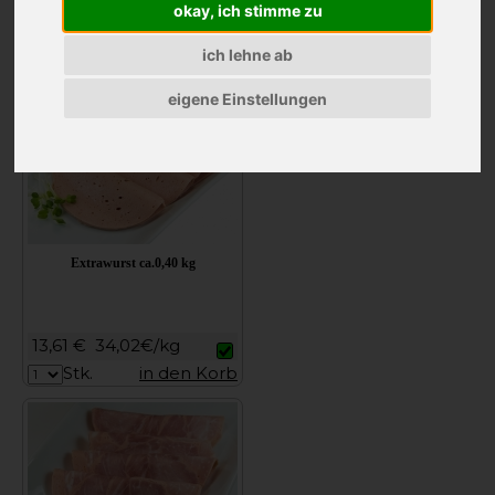
okay, ich stimme zu
16,99 €
33,98€/kg
ich lehne ab
Stk.
in den Korb
eigene Einstellungen
Extrawurst ca.0,40 kg
13,61 €
34,02€/kg
Stk.
in den Korb