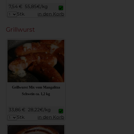
7,54 €
55,85€/kg
Stk.
in den Korb
Grillwurst
Grillwurst Mix vom Mangalitza
Schwein ca. 1,2 kg
33,86 €
28,22€/kg
Stk.
in den Korb