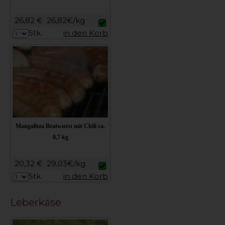
26,82 €
26,82€/kg
Stk.
in den Korb
Mangalitza Bratwurst mit Chili ca.
0,7 kg
20,32 €
29,03€/kg
Stk.
in den Korb
Leberkäse