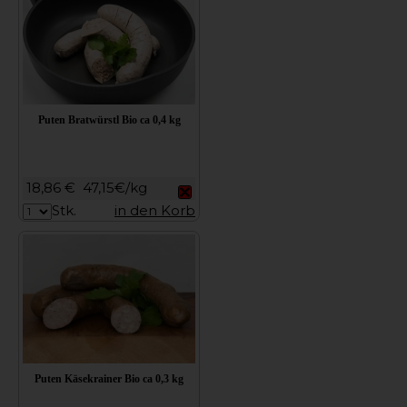
Puten Bratwürstl Bio ca 0,4 kg
18,86 €
47,15€/kg
Stk.
in den Korb
Puten Käsekrainer Bio ca 0,3 kg