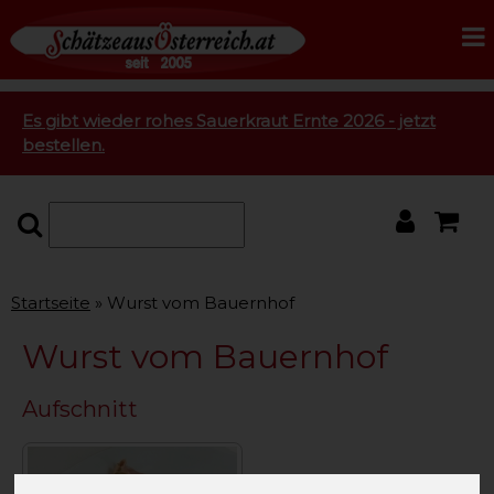
Es gibt wieder rohes Sauerkraut Ernte 2026 - jetzt
bestellen.
Startseite
Wurst vom Bauernhof
Wurst vom Bauernhof
Aufschnitt