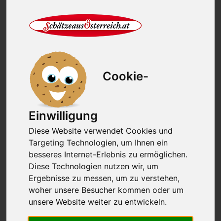
Champignonwurst ca.0,25 kg
Cookie-
8,50 €
34,00€/kg
Stk.
in den Korb
Einwilligung
Diese Website verwendet Cookies und
Targeting Technologien, um Ihnen ein
besseres Internet-Erlebnis zu ermöglichen.
Diese Technologien nutzen wir, um
Ergebnisse zu messen, um zu verstehen,
woher unsere Besucher kommen oder um
Paprikawurst ca.0,50 kg ganz
unsere Website weiter zu entwickeln.