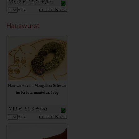
20,32 €
29,03€/kg
Stk.
in den Korb
Hauswurst
Hauswurst vom Mangalitza Schwein
im Kräutermantel ca. 130g
7,19 €
55,31€/kg
Stk.
in den Korb