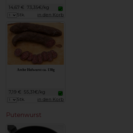
14,67 €
73,35€/kg
Stk.
in den Korb
Arche Hofwurst ca. 130g
7,19 €
55,31€/kg
Stk.
in den Korb
Putenwurst