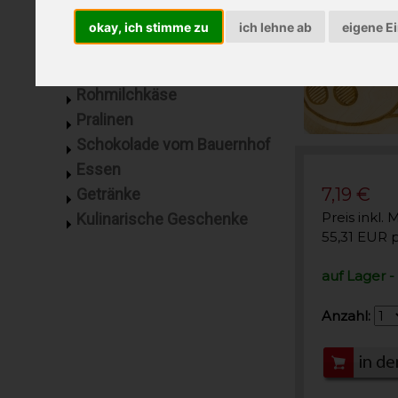
Wurst PUR
okay, ich stimme zu
ich lehne ab
eigene E
Wurst zum Grillen
Rohmilchbutter
Rohmilchkäse
Pralinen
Schokolade vom Bauernhof
Essen
7,19 €
Getränke
Preis inkl. 
Kulinarische Geschenke
55,31 EUR 
auf Lager -
Anzahl: