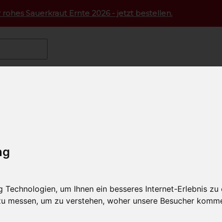
 rohes Sauerkraut Ernte 2026 - jetzt bestellen.
st
Hauswurst
Hauswurst vom Mangalitza Schwein im Kr
st vom Mangalitza Schwein i
ng
l-Nummer: SAO2718
Technologien, um Ihnen ein besseres Internet-Erlebnis zu
 zu messen, um zu verstehen, woher unsere Besucher komm