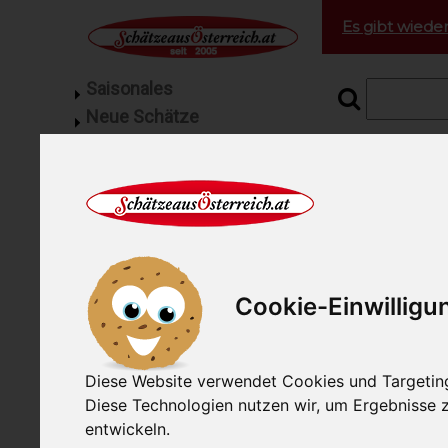
Es gibt wieder
Saisonales
Neue Schätze
Grill Fleisch
Startseite
Wur
Feinkost
Geflügel vom Bauernhof
Hauswur
Fisch
130g
Gourmetfleisch
Mangalitza Spezialitäten
Cookie-Einwilligu
unsere Artike
Schinken
Gewicht: 130g
Wurst
Aufschnitt
Diese Website verwendet Cookies und Targeting 
Brühwurst
Diese Technologien nutzen wir, um Ergebnisse
Hauswurst
entwickeln.
Rohwurst Salami