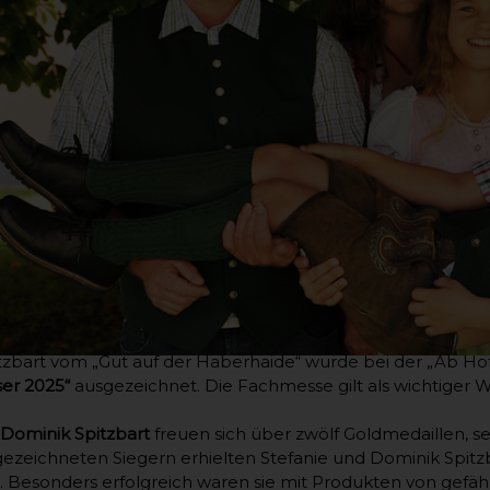
itzbart vom „Gut auf der Haberhaide“ wurde bei der „Ab H
er 2025“
ausgezeichnet. Die Fachmesse gilt als wichtiger 
Dominik Spitzbart
freuen sich über zwölf Goldmedaillen, s
ezeichneten Siegern erhielten Stefanie und Dominik Spitzba
 Besonders erfolgreich waren sie mit Produkten von gefähr