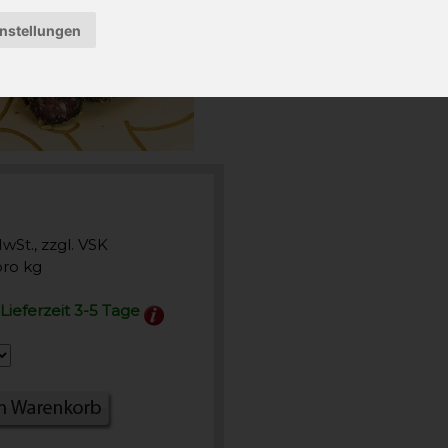
instellungen
MwSt., zzgl. VSK
pro kg
 Lieferzeit 3-5 Tage