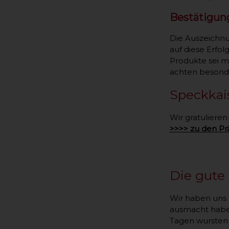
Bestätigung
Die Auszeichnun
auf diese Erfo
Produkte sei mi
achten besonde
Speckkai
Wir gratuliere
>>>> zu den P
Die gute
Wir haben uns
ausmacht haben
Tagen wursten 