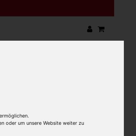
äutermantel ca. 130g
m Kräutermantel ca.
 ermöglichen.
en oder um unsere Website weiter zu