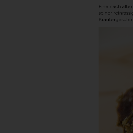
Eine nach alte
seiner reinras
Kräutergeschm