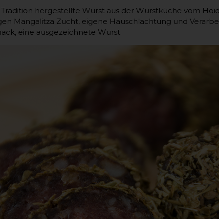
r Tradition hergestellte Wurst aus der Wurstküche vom Hoi
sigen Mangalitza Zucht, eigene Hauschlachtung und Verarbe
ack, eine ausgezeichnete Wurst.