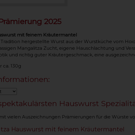
Prämierung 2025
swurst mit feinem Kräutermantel
r Tradition hergestellte Wurst aus der Wurstküche vom Hoi
nrassigen Mangalitza Zucht, eigene Hauschlachtung und Ver
tik und richtig guter Kräutergeschmack, eine ausgezeich
ür ca. 130g
nformationen:
spektakulärsten Hauswurst Spezialit
mit vielen Auszeichnungen Prämierungen für die Würste vo
itza Hauswurst mit feinem Kräutermantel