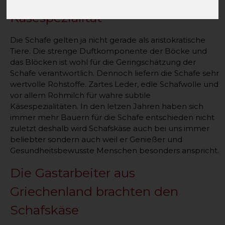
Käsespezialität
Die Schafe gelten ja nicht gerade als aristokratische
Tiere. Die strenge Duftkomponente der Böcke und
das Blöcken ist wohl für die Geringschätzung der
Schafe verantwortlich. Dennoch liefern die Schafe sehr
wertvolle Rohstoffe. Zartes Leder, edle Schafwolle und
vor allem Rohmilch für wahre subtile
Käsespezialitäten. In den letzen Jahren haben sich
immer mehr Bauern für die Schafe entschieden nicht
zuletzt deshalb wird Schafskäse auch bei uns immer
beliebter sondern auch weil er Genießer und
Gesundheitsbewusste Menschen besonders anspricht.
Die Gastarbeiter aus
Griechenland brachten den
Schafskäse