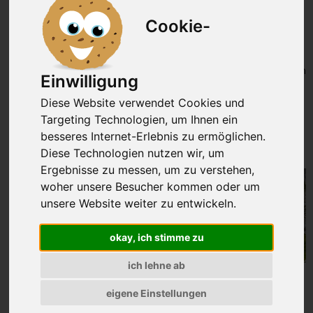
reifen. Der Frischkäse schmeckt schon wieder
Cookie-
ausgezeichnet nach Frühling. Im langen Winter ist die
Milch eher mager aber jetzt im Frühling kommt das
frische Gras und damit kommt auch der Geschmack
der Gräser und Kräuter. Bis in den Herbst wird die Milch
Einwilligung
jetzt richtig schön fett und das schmeckt man am
Käse, der sich dabei auch in der Konsistenz verändert.
Diese Website verwendet Cookies und
Targeting Technologien, um Ihnen ein
» Schafskäse kaufen bei Schätze aus
besseres Internet-Erlebnis zu ermöglichen.
Österreich
Diese Technologien nutzen wir, um
Ergebnisse zu messen, um zu verstehen,
woher unsere Besucher kommen oder um
unsere Website weiter zu entwickeln.
okay, ich stimme zu
ich lehne ab
Schafskäse ist nicht nur Feta
eigene Einstellungen
sondern eine subtile