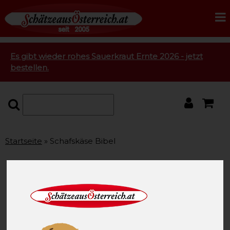
Es gibt wieder rohes Sauerkraut Ernte 2026 - jetzt
bestellen.
Startseite
Schafskäse Bibel
Schafskäse hat wieder
Saison
Jetzt gibt es wieder unseren herrlichen Schafskäse. Zu
Beginn der Saison müssen die Hartkäse Sorten noch