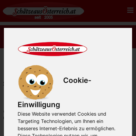
Es gibt wieder rohes Sauerkraut Ernte 2026 - jetzt
bestellen.
Cookie-
Startseite
Feinkost
Nudeln
Eierspätzle 500g
Eierspätzle 500g
Einwilligung
unsere Artikel-Nummer: SAO2482
Diese Website verwendet Cookies und
Gewicht: 500g
Targeting Technologien, um Ihnen ein
besseres Internet-Erlebnis zu ermöglichen.
Diese Technologien nutzen wir, um