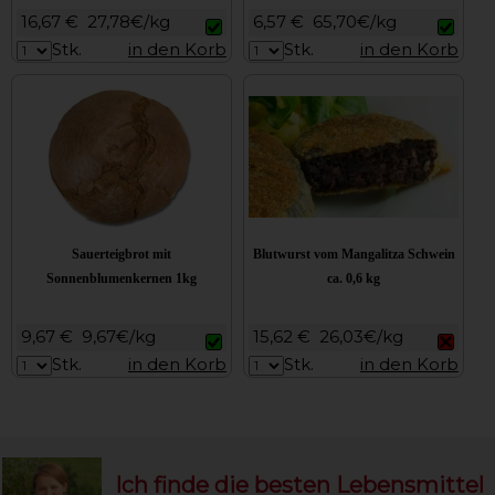
16,67 €
27,78€/kg
6,57 €
65,70€/kg
Stk.
in den Korb
Stk.
in den Korb
Sauerteigbrot mit
Blutwurst vom Mangalitza Schwein
Sonnenblumenkernen 1kg
ca. 0,6 kg
9,67 €
9,67€/kg
15,62 €
26,03€/kg
Stk.
in den Korb
Stk.
in den Korb
Ich finde die besten Lebensmittel