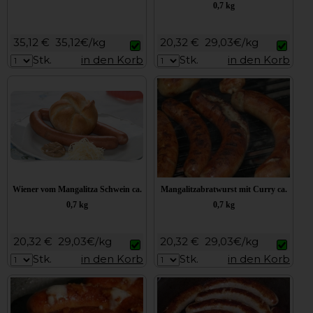
0,7 kg
35,12 €
35,12€/kg
20,32 €
29,03€/kg
Stk.
in den Korb
Stk.
in den Korb
Wiener vom Mangalitza Schwein ca.
Mangalitzabratwurst mit Curry ca.
0,7 kg
0,7 kg
20,32 €
29,03€/kg
20,32 €
29,03€/kg
Stk.
in den Korb
Stk.
in den Korb