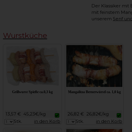
Der Klassiker mit
mit feinstem Mang
unserem
Senf un
Wurstküche
Grillwurst Spieße ca.0,3 kg
Mangalitza Bernerwürstl ca. 1,0 kg
13,57 €
45,23€/kg
26,82 €
26,82€/kg
Stk.
in den Korb
Stk.
in den Korb