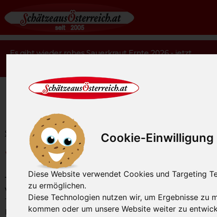
Es gibt wieder rohes Sauerkraut Ernte 2026 - jetzt
bestellen.
Startseite
Essen
Wurstküche
Cookie-Einwilligung
Wurstküche
Diese Website verwendet Cookies und Targeting Tec
Tierwohl und traditionelles Wurst Handwerk stehen im
zu ermöglichen.
Vordergrund
unser Brühwürste. Dabei haben unsere
Diese Technologien nutzen wir, um Ergebnisse zu 
Tiere mehr Zeit zum Wachsen. Der Brühwurst
kommen oder um unsere Website weiter zu entwick
Bereich ist wichtig um alle Teile der Tiere aufzuarbeiten.